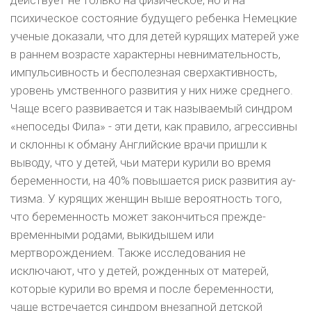
действует не только на физическое, но и на
психическое состояние будущего ребенка Немецкие
ученые доказали, что для детей куря­щих матерей уже
в раннем возрасте характерны невнимательность,
импульсивность и бесполез­ная сверхактивность,
уровень умственного раз­вития у них ниже среднего.
Чаще всего развива­ется и так называемый синдром
«непоседы Фи­ла» - эти дети, как правило, агрессивны
и склон­ны к обману Английские врачи пришли к
выводу, что у детей, чьи матери курили во время
бере­менности, на 40% повышается риск развития ау­
тизма. У курящих женщин выше вероятность то­го,
что беременность может закончиться прежде­
временными родами, выкидышем или
мертворождением. Также исследования не
исключают, что у детей, рожденных от матерей,
которые курили во время и после беременности,
чаще встреча­ется синдром внезапной детской