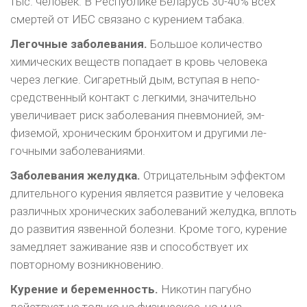
тыс. чело­век. В Республике Беларусь 30-40% всех
смер­тей от ИБС связано с курением табака.
Легочные заболевания.
Большое количество
химических веществ попадает в кровь человека
через легкие. Сигаретный дым, вступая в непо­
средственный контакт с легкими, значительно
увеличивает риск заболевания пневмонией, эм­
физемой, хроническим бронхитом и другими ле­
гочными заболеваниями.
Заболевания желудка.
Отрицательным эффектом
длительного курения является разви­тие у человека
различных хронических заболе­ваний желудка, вплоть
до развития язвенной бо­лезни. Кроме того, курение
замедляет заживание язв и способствует их
повторному возникнове­нию.
Курение и беременность.
Никотин па­губно