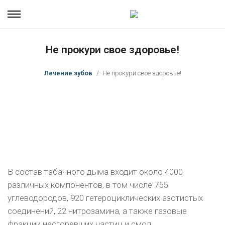
Не прокури свое здоровье!
Лечение зубов
Не прокури свое здоровье!
В состав табачного дыма входит около 4000
различных компонентов, в том числе 755
углеводородов, 920 гетероциклических азоти­стых
соединений, 22 нитрозамина, а также газо­вые
фракции несгоревших частиц и смол.