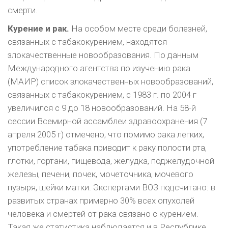
смерти.
Курение и рак.
На особом месте среди болезней,
связанных с табакокурением, находят­ся
злокачественные новообразования. По дан­ным
Международного агентства по изучению ра­ка
(МАИР) список злокачественных новообразо­ваний,
связанных с табакокурением, с 1983 г. по 2004 г
увеличился с 9 до 18 новообразований. На 58-й
сессии Всемирной ассамблеи здраво­охранения (7
апреля 2005 г) отмечено, что по­мимо рака легких,
употребление табака приводит к раку полости рта,
глотки, гортани, пищевода, желудка, поджелудочной
железы, печени, почек, мочеточника, мочевого
пузыря, шейки матки. Экспертами ВОЗ подсчитано: в
развитых странах примерно 30% всех опухолей
человека и смер­тей от рака связано с курением.
Такая же стати­стика наблюдается и в Республике