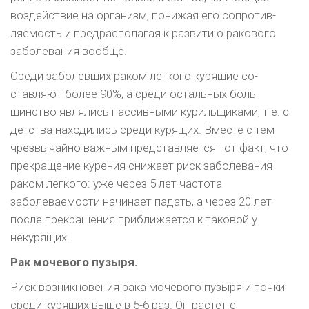
воздействие на организм, понижая его сопротив­
ляемость и предрасполагая к развитию ракового
заболевания вообще.
Среди заболевших раком легкого курящие со­
ставляют более 90%, а среди остальных боль­
шинство являлись пассивными курильщиками, т е. с
детства находились среди курящих. Вместе с тем
чрезвычайно важным представляется тот факт, что
прекращение курения снижает риск заболевания
раком легкого: уже через 5 лет час­тота
заболеваемости начинает падать, а через 20 лет
после прекращения приближается к тако­вой у
некурящих.
Рак мочевого пузыря.
Риск возникновения рака мочевого пузыря и поч­ки
среди курящих выше в 5-6 раз. Он растет с