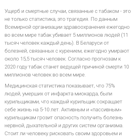
Ущерб и смертные случаи, связанные с табаком - это
не только статистика, это траге­дия. По данным
Всемирной организации здраво­охранения ежегодно
во всем мире табак убивает 5 миллионов людей (11
тысяч человек каждый день). В Беларуси от
болезней, связанных с ку­рением, ежегодно умирают
около 15,5 тысяч че­ловек. Согласно прогнозам к
2020 году табак станет ведущей причиной смерти 10
миллионов человек во всем мире.
Медицинская статистика показывает, что 75%
людей, умерших от инфаркта миокарда, бы­ли
курильщиками, что каждый курильщик сокра­щает
себе жизнь на 5-10 лет. Активным и «пас­сивным»
курильщикам грозит опасность полу­чить болезнь
нервной, дыхательной и других систем организма.
Стоит ли человеку рисковать своим здоровьем и