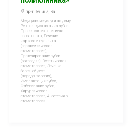
поликлиника»
пр-т Ленина, 8а
Медицинские услуги на дому,
Рентген-диагностика зубов,
Профилактика, гигиена
полости рта, Лечение
кариеса и пульпита
(терапевтическая
стоматология),
Протезирование зубов
(ортопедия), Эстетическая
стоматология, Лечение
болезней десен
(пародонтология),
Имплантация зубов,
Отбеливание зубов,
Хирургическая
стоматология, Анестезия в
стоматологии