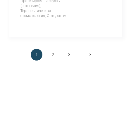
Протезирование зубов
(ортопедия),
Терапевтическая
стоматология, Ортодонтия
1
2
3